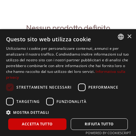
Nessun prodotto definito
×
Nessun prodotto definito in questa categoria.
Questo sito web utilizza cookie
Utilizziamo i cookie per personalizzare contenuti, annunci e per
ITALIAN
analizzare il nostro traffico. Condividiamo inoltre informazioni sul tuo
utilizzo del nostro sito con i nostri partner pubblicitari e di analisi che
SPANISH
potrebbero combinarle con altre informazioni che hai fornito loro o
che hanno raccolto dal tuo utilizzo dei loro servizi.
Informativa sulla
ENGLISH
privacy
STRETTAMENTE NECESSARI
PERFORMANCE
TARGETING
FUNZIONALITÀ
MOSTRA DETTAGLI
ACCETTA TUTTO
RIFIUTA TUTTO
POWERED BY COOKIESCRIPT