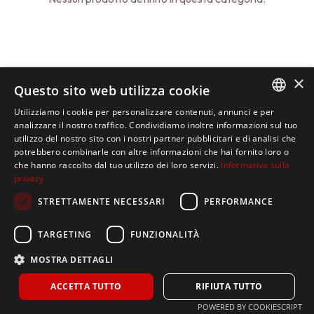
×
Questo sito web utilizza cookie
Utilizziamo i cookie per personalizzare contenuti, annunci e per
ITALIAN
analizzare il nostro traffico. Condividiamo inoltre informazioni sul tuo
utilizzo del nostro sito con i nostri partner pubblicitari e di analisi che
SPANISH
potrebbero combinarle con altre informazioni che hai fornito loro o
che hanno raccolto dal tuo utilizzo dei loro servizi.
Informativa sulla
ENGLISH
privacy
STRETTAMENTE NECESSARI
PERFORMANCE
TARGETING
FUNZIONALITÀ
MOSTRA DETTAGLI
Home
ACCETTA TUTTO
RIFIUTA TUTTO
La nostra azienda
POWERED BY COOKIESCRIPT