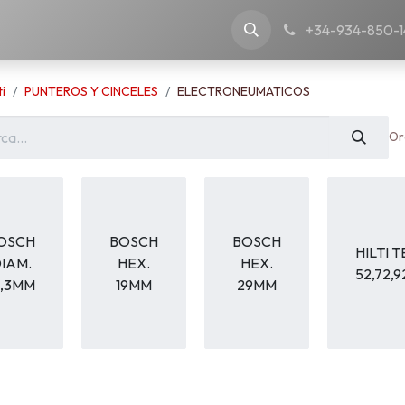
nostra azienda
+34-934-850-1
i
PUNTEROS Y CINCELES
ELECTRONEUMATICOS
Or
OSCH
BOSCH
BOSCH
HILTI T
IAM.
HEX.
HEX.
52,72,9
6,3MM
19MM
29MM