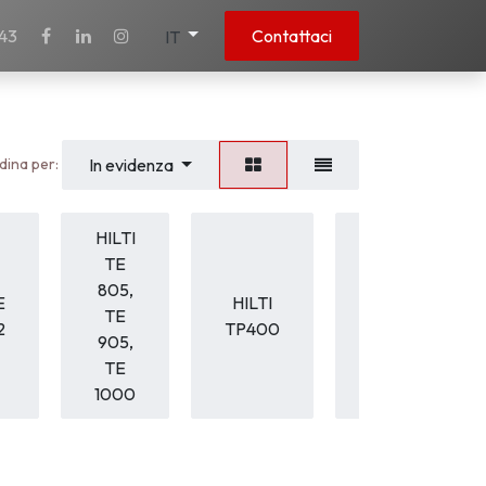
43
Contattaci
IT
dina per:
In evidenza
HILTI
TE
805,
E
HILTI
TE
HITACHI
2
TP400
905,
TE
1000