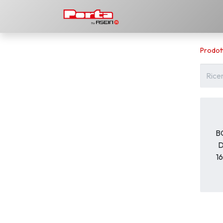
Prodotti
Scarica
La 
Prodott
B
D
1