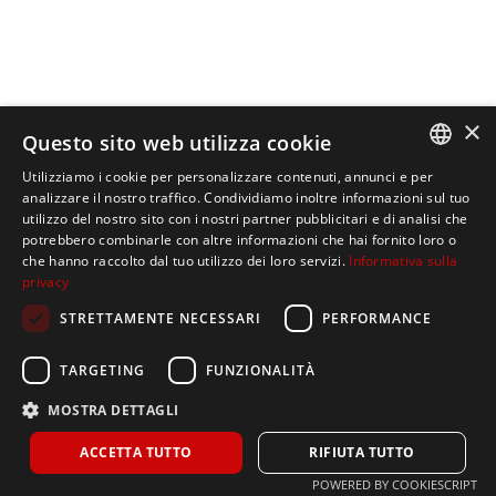
×
Questo sito web utilizza cookie
Utilizziamo i cookie per personalizzare contenuti, annunci e per
ITALIAN
analizzare il nostro traffico. Condividiamo inoltre informazioni sul tuo
utilizzo del nostro sito con i nostri partner pubblicitari e di analisi che
SPANISH
potrebbero combinarle con altre informazioni che hai fornito loro o
che hanno raccolto dal tuo utilizzo dei loro servizi.
Informativa sulla
ENGLISH
privacy
STRETTAMENTE NECESSARI
PERFORMANCE
TARGETING
FUNZIONALITÀ
Home
MOSTRA DETTAGLI
La nostra azienda
ACCETTA TUTTO
RIFIUTA TUTTO
Prodotti
POWERED BY COOKIESCRIPT