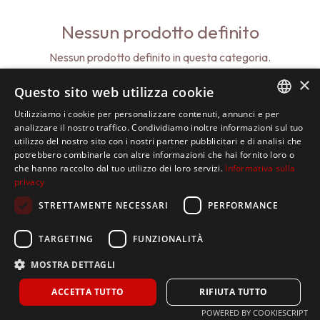
Nessun prodotto definito
Nessun prodotto definito in questa categoria.
×
Questo sito web utilizza cookie
Utilizziamo i cookie per personalizzare contenuti, annunci e per
ITALIAN
analizzare il nostro traffico. Condividiamo inoltre informazioni sul tuo
utilizzo del nostro sito con i nostri partner pubblicitari e di analisi che
SPANISH
potrebbero combinarle con altre informazioni che hai fornito loro o
che hanno raccolto dal tuo utilizzo dei loro servizi.
Informativa sulla
ENGLISH
privacy
STRETTAMENTE NECESSARI
PERFORMANCE
TARGETING
FUNZIONALITÀ
MOSTRA DETTAGLI
ACCETTA TUTTO
RIFIUTA TUTTO
POWERED BY COOKIESCRIPT