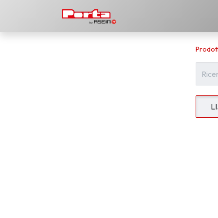
Prodotti
Scarica
La 
Prodott
L