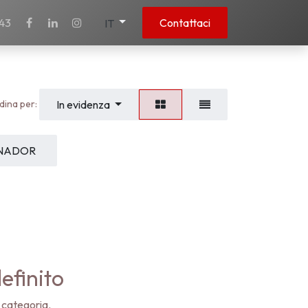
43
Contattaci
IT
dina per:
In evidenza
ONADOR
efinito
 categoria.