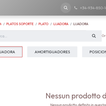
nostra azienda
+34-934-850-1
i
PLATOS SOPORTE
PLATO
LIJADORA
LIJADORA
Or
IJADORA
AMORTIGUADORES
POSICI
Nessun prodotto d
Nessun prodotto definito in questa