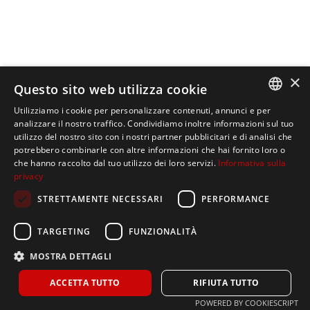
×
Questo sito web utilizza cookie
Utilizziamo i cookie per personalizzare contenuti, annunci e per
ITALIAN
analizzare il nostro traffico. Condividiamo inoltre informazioni sul tuo
utilizzo del nostro sito con i nostri partner pubblicitari e di analisi che
SPANISH
potrebbero combinarle con altre informazioni che hai fornito loro o
che hanno raccolto dal tuo utilizzo dei loro servizi.
Informativa sulla
ENGLISH
privacy
STRETTAMENTE NECESSARI
PERFORMANCE
TARGETING
FUNZIONALITÀ
Home
MOSTRA DETTAGLI
La nostra azienda
ACCETTA TUTTO
RIFIUTA TUTTO
Prodotti
POWERED BY COOKIESCRIPT