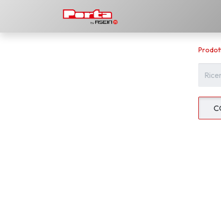
Prodotti
Scarica
La 
Prodott
C