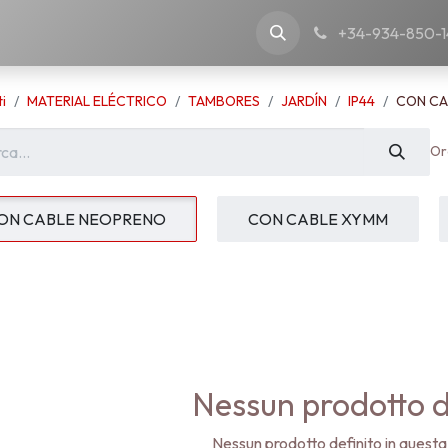
nostra azienda
+34-934-850-1
i
MATERIAL ELÉCTRICO
TAMBORES
JARDÍN
IP44
CON CA
Or
ON CABLE NEOPRENO
CON CABLE XYMM
Nessun prodotto d
Nessun prodotto definito in questa