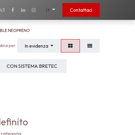
43
Contattaci
IT
BLE NEOPRENO
dina per:
In evidenza
CON SISTEMA BRETEC
efinito
 categoria.