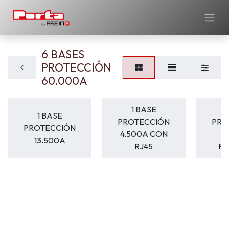
6 BASES
PROTECCIÓN
60.000A
1 BASE
1 BASE
PROTECCIÓN
PRO
PROTECCIÓN
4.500A CON
4
13.500A
RJ45
RA