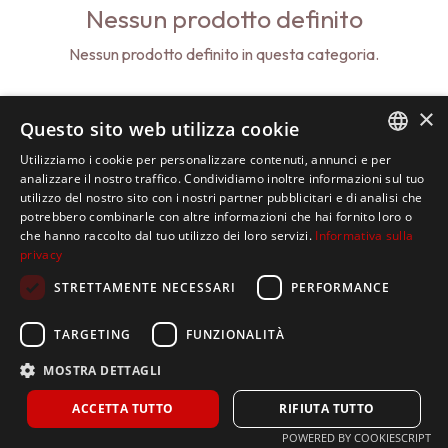
Nessun prodotto definito
Nessun prodotto definito in questa categoria.
×
Questo sito web utilizza cookie
Utilizziamo i cookie per personalizzare contenuti, annunci e per
ITALIAN
analizzare il nostro traffico. Condividiamo inoltre informazioni sul tuo
utilizzo del nostro sito con i nostri partner pubblicitari e di analisi che
SPANISH
potrebbero combinarle con altre informazioni che hai fornito loro o
che hanno raccolto dal tuo utilizzo dei loro servizi.
Informativa sulla
ENGLISH
privacy
STRETTAMENTE NECESSARI
PERFORMANCE
TARGETING
FUNZIONALITÀ
MOSTRA DETTAGLI
ACCETTA TUTTO
RIFIUTA TUTTO
POWERED BY COOKIESCRIPT
Home