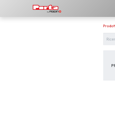
Prodotti
Scarica
La 
Prodott
P