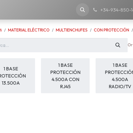
nostra azienda
+34-934-850-1
i
MATERIAL ELÉCTRICO
MULTIENCHUFES
CON PROTECCIÓN
Or
1 BASE
1 BASE
1 BASE
PROTECCIÓN
PROTECCIÓ
ROTECCIÓN
4.500A CON
4.500A
13.500A
RJ45
RADIO/TV