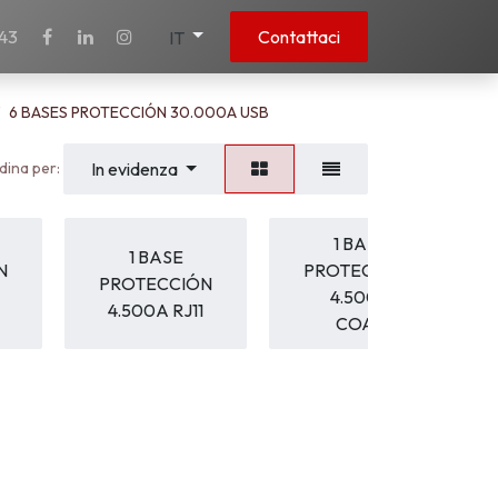
43
Contattaci
IT
6 BASES PROTECCIÓN 30.000A USB
dina per:
In evidenza
1 BASE
1 BASE
N
PROTECCIÓN
PROTECCIÓN
4.500A
4.500A RJ11
COAX