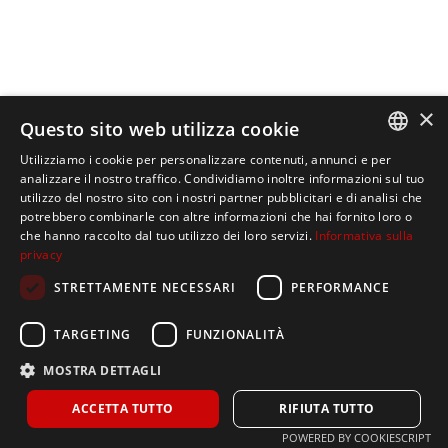
×
Questo sito web utilizza cookie
Utilizziamo i cookie per personalizzare contenuti, annunci e per
ITALIAN
analizzare il nostro traffico. Condividiamo inoltre informazioni sul tuo
utilizzo del nostro sito con i nostri partner pubblicitari e di analisi che
SPANISH
potrebbero combinarle con altre informazioni che hai fornito loro o
che hanno raccolto dal tuo utilizzo dei loro servizi.
Informativa sulla
ENGLISH
privacy
STRETTAMENTE NECESSARI
PERFORMANCE
TARGETING
FUNZIONALITÀ
Home
MOSTRA DETTAGLI
La nostra azienda
ACCETTA TUTTO
RIFIUTA TUTTO
Prodotti
POWERED BY COOKIESCRIPT