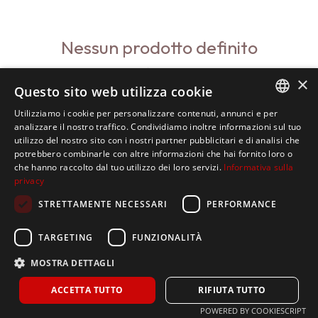
Nessun prodotto definito
Nessun prodotto definito in questa categoria.
×
Questo sito web utilizza cookie
Utilizziamo i cookie per personalizzare contenuti, annunci e per
ITALIAN
analizzare il nostro traffico. Condividiamo inoltre informazioni sul tuo
utilizzo del nostro sito con i nostri partner pubblicitari e di analisi che
SPANISH
potrebbero combinarle con altre informazioni che hai fornito loro o
che hanno raccolto dal tuo utilizzo dei loro servizi.
Informativa sulla
ENGLISH
privacy
STRETTAMENTE NECESSARI
PERFORMANCE
TARGETING
FUNZIONALITÀ
MOSTRA DETTAGLI
ACCETTA TUTTO
RIFIUTA TUTTO
POWERED BY COOKIESCRIPT