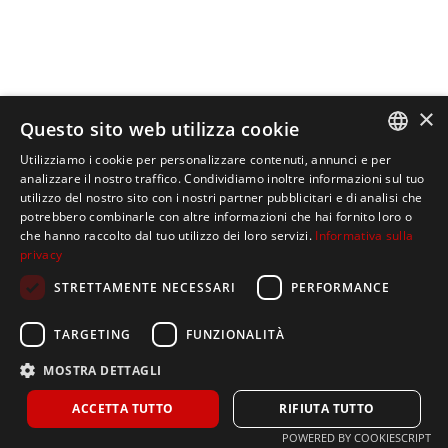
×
Questo sito web utilizza cookie
Utilizziamo i cookie per personalizzare contenuti, annunci e per
ITALIAN
analizzare il nostro traffico. Condividiamo inoltre informazioni sul tuo
utilizzo del nostro sito con i nostri partner pubblicitari e di analisi che
SPANISH
potrebbero combinarle con altre informazioni che hai fornito loro o
che hanno raccolto dal tuo utilizzo dei loro servizi.
Informativa sulla
ENGLISH
privacy
STRETTAMENTE NECESSARI
PERFORMANCE
TARGETING
FUNZIONALITÀ
Home
MOSTRA DETTAGLI
La nostra azienda
ACCETTA TUTTO
RIFIUTA TUTTO
Prodotti
POWERED BY COOKIESCRIPT
Politica sulla privacy