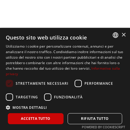
×
Questo sito web utilizza cookie
Utilizziamo i cookie per personalizzare contenuti, annunci e per
ITALIAN
analizzare il nostro traffico. Condividiamo inoltre informazioni sul tuo
utilizzo del nostro sito con i nostri partner pubblicitari e di analisi che
SPANISH
potrebbero combinarle con altre informazioni che hai fornito loro o
che hanno raccolto dal tuo utilizzo dei loro servizi.
Informativa sulla
ENGLISH
privacy
STRETTAMENTE NECESSARI
PERFORMANCE
TARGETING
FUNZIONALITÀ
Home
MOSTRA DETTAGLI
La nostra azienda
ACCETTA TUTTO
RIFIUTA TUTTO
Prodotti
POWERED BY COOKIESCRIPT