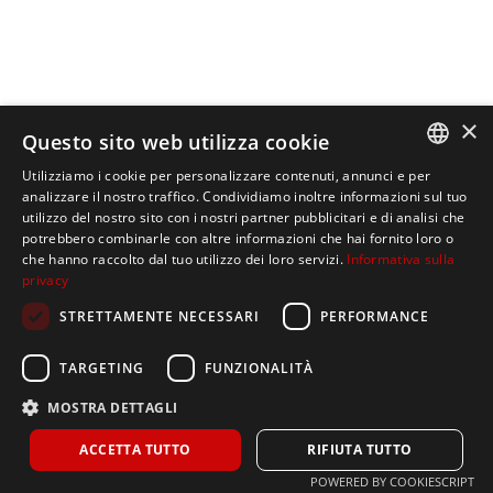
×
Questo sito web utilizza cookie
Utilizziamo i cookie per personalizzare contenuti, annunci e per
ITALIAN
analizzare il nostro traffico. Condividiamo inoltre informazioni sul tuo
utilizzo del nostro sito con i nostri partner pubblicitari e di analisi che
SPANISH
potrebbero combinarle con altre informazioni che hai fornito loro o
che hanno raccolto dal tuo utilizzo dei loro servizi.
Informativa sulla
ENGLISH
privacy
STRETTAMENTE NECESSARI
PERFORMANCE
TARGETING
FUNZIONALITÀ
Home
MOSTRA DETTAGLI
La nostra azienda
ACCETTA TUTTO
RIFIUTA TUTTO
Prodotti
POWERED BY COOKIESCRIPT
Politica sulla privacy