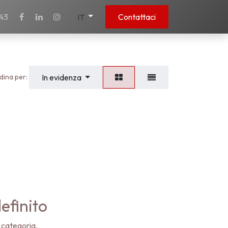
43
Contattaci
IT
dina per:
In evidenza
efinito
 categoria.