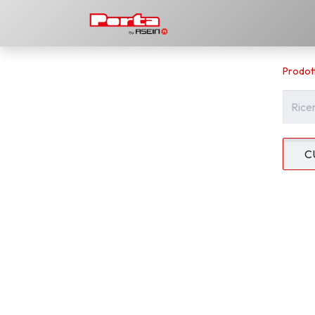
Prodotti
Scarica
La 
Prodott
C