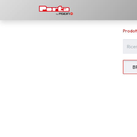
Prodotti
Scarica
La 
Prodott
B