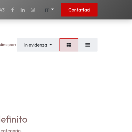
43
Contattaci
IT
dina per:
In evidenza
efinito
 categoria.