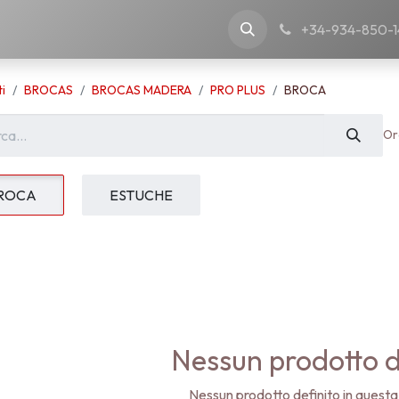
nostra azienda
+34-934-850-1
i
BROCAS
BROCAS MADERA
PRO PLUS
BROCA
Or
ROCA
ESTUCHE
Nessun prodotto d
Nessun prodotto definito in questa